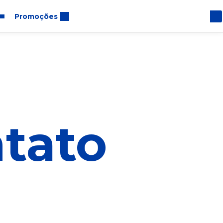
Promoções
4
tato