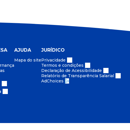
ESA
AJUDA
JURÍDICO
Mapa do site
Privacidade
ernança
Termos e condições
cas
Declaração de Acessibilidade
Relatório de Transparência Salarial
AdChoices
o
a