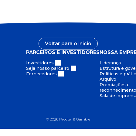
Voltar para o início
PARCEIROS E INVESTIDORES
NOSSA EMPR
Investidores
Liderança
Seja nosso parceiro
Estrutura e gov
Fornecedores
Políticas e práti
Arquivo
Premiações e
reconheciment
Sala de imprens
©
2026
Procter & Gamble