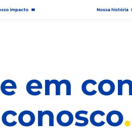
osso impacto
Nossa história
comunidade
Quem somos
nclusão
Annual Report 202
dade
re em con
onsabilidade Corporativa
conosco